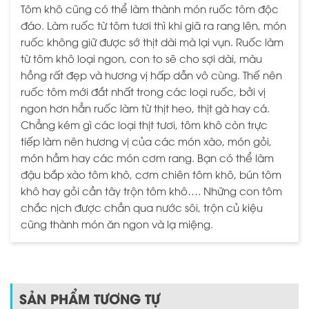
Tôm khô cũng có thể làm thành món ruốc tôm độc
đáo. Làm ruốc từ tôm tươi thì khi giã ra rang lên, món
ruốc không giữ được sớ thịt dài mà lại vụn. Ruốc làm
từ tôm khô loại ngon, con to sẽ cho sợi dài, màu
hồng rất đẹp và hương vị hấp dẫn vô cùng. Thế nên
ruốc tôm mới đắt nhất trong các loại ruốc, bởi vị
ngon hơn hẳn ruốc làm từ thịt heo, thịt gà hay cá.
Chẳng kém gì các loại thịt tươi, tôm khô còn trực
tiếp làm nên hương vị của các món xào, món gỏi,
món hầm hay các món cơm rang. Bạn có thể làm
đậu bắp xào tôm khô, cơm chiên tôm khô, bún tôm
khô hay gỏi cần tây trộn tôm khô…. Những con tôm
chắc nịch được chần qua nước sôi, trộn củ kiệu
cũng thành món ăn ngon và lạ miệng.
SẢN PHẨM TƯƠNG TỰ