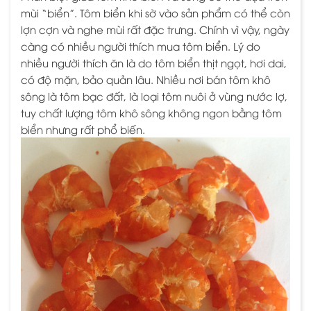
mùi “biển”. Tôm biển khi sờ vào sản phẩm có thể còn
lợn cợn và nghe mùi rất đặc trưng. Chính vì vậy, ngày
càng có nhiều người thích mua tôm biển. Lý do
nhiều người thích ăn là do tôm biển thịt ngọt, hơi dai,
có độ mặn, bảo quản lâu. Nhiều nơi bán tôm khô
sông là tôm bạc đất, là loại tôm nuôi ở vùng nước lợ,
tuy chất lượng tôm khô sông không ngon bằng tôm
biển nhưng rất phổ biến.