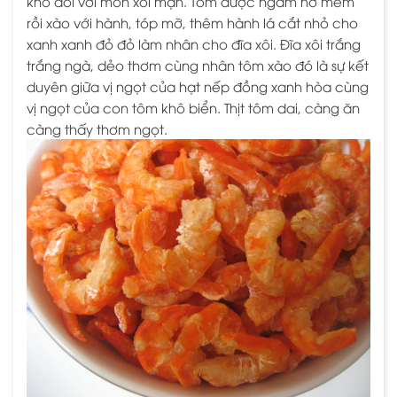
khô đối với món xôi mặn. Tôm được ngâm nở mềm
rồi xào với hành, tóp mỡ, thêm hành lá cắt nhỏ cho
xanh xanh đỏ đỏ làm nhân cho đĩa xôi. Đĩa xôi trắng
trắng ngà, dẻo thơm cùng nhân tôm xào đó là sự kết
duyên giữa vị ngọt của hạt nếp đồng xanh hòa cùng
vị ngọt của con tôm khô biển. Thịt tôm dai, càng ăn
càng thấy thơm ngọt.