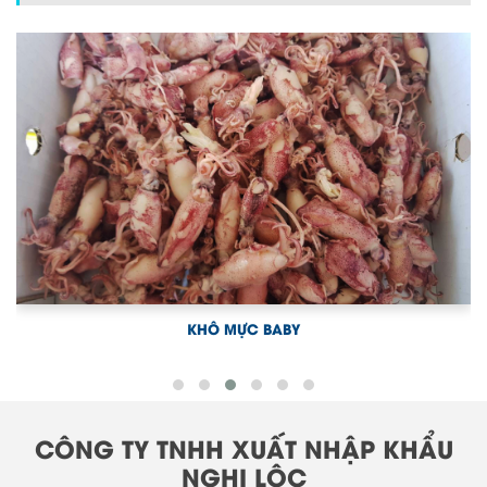
KHÔ MỰC BABY
CÔNG TY TNHH XUẤT NHẬP KHẨU
NGHI LỘC