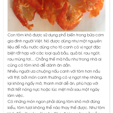
Con tôm khô được sử dụng phổ biến trong bữa cơm
gia đình người Việt. Nó được dùng như một nguyên
liệu để nấu nước dùng cho tô canh có vị ngọt đặc
biệt rất hợp với các loại quả bầu, quả bí, rau ngót,
rau mùng tơi… Chẳng thế mà hầu như trong nhà ai
cũng có tôm khô để dành ăn dần.
Nhiều người ưa chuộng nấu canh với tôm hơn nấu
với thịt, bởi món canh thường có vị ngọt nhẹ nhàng,
lại không ngấy mỡ, thanh mát dễ ăn, phù hợp với
thời tiết nóng nực hoặc lúc mệt mỏi sau một ngày
làm việc.
Có những món ngon phải dùng tôm khô mới đúng
kiểu, tôm tươi không thể nào thay thế được. Như tôm